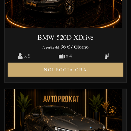
BMW 520D XDrive
36 €
/ Giorno
A partire dal
x 5
x 4
NOLEGGIA ORA