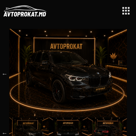
Principale
/
BMW X5 XDrive