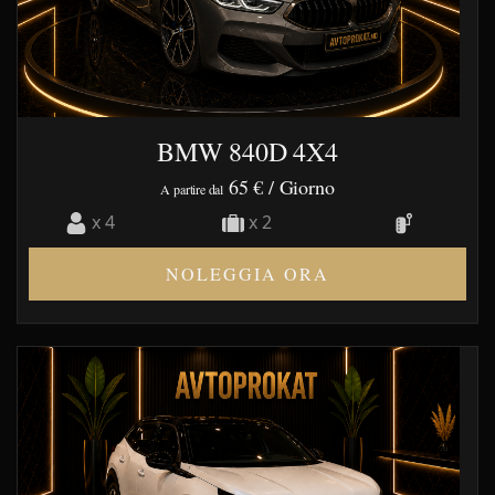
BMW 840D 4X4
65 €
/ Giorno
A partire dal
x 4
x 2
NOLEGGIA ORA