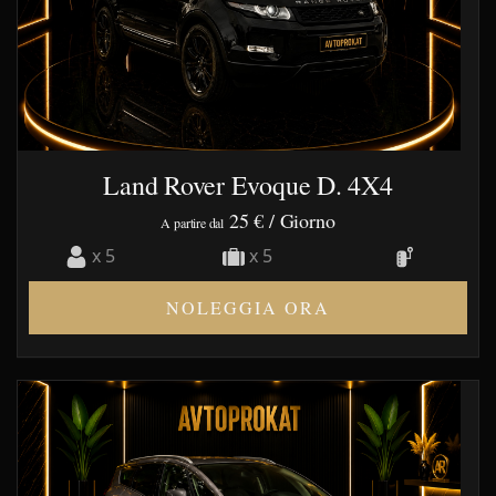
Land Rover Evoque D. 4X4
25 €
/ Giorno
A partire dal
x 5
x 5
NOLEGGIA ORA