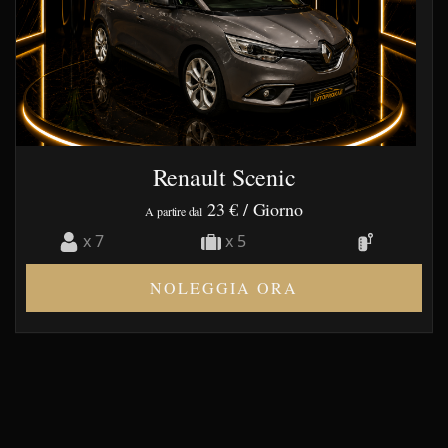
Renault Scenic
23 €
/ Giorno
A partire dal
x 7
x 5
NOLEGGIA ORA