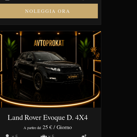
NOLEGGIA ORA
Land Rover Evoque D. 4X4
25 €
/ Giorno
A partire dal
x 5
x 5