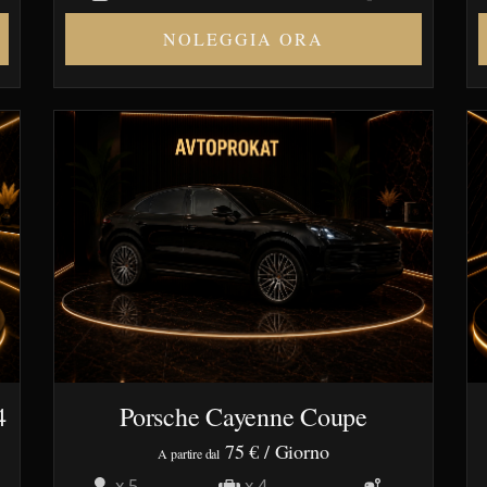
NOLEGGIA ORA
4
Porsche Cayenne Coupe
75 €
/ Giorno
A partire dal
x 5
x 4