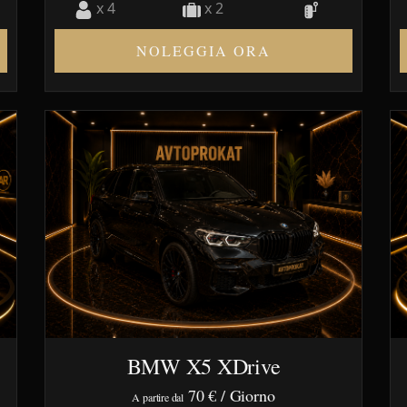
x 4
x 2
NOLEGGIA ORA
BMW X5 XDrive
70 €
/ Giorno
A partire dal