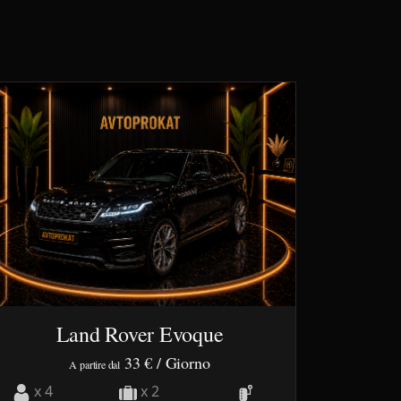
Land Rover Evoque
33 €
/ Giorno
A partire dal
x 4
x 2