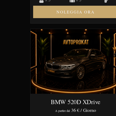
NOLEGGIA ORA
BMW 520D XDrive
36 €
/ Giorno
A partire dal