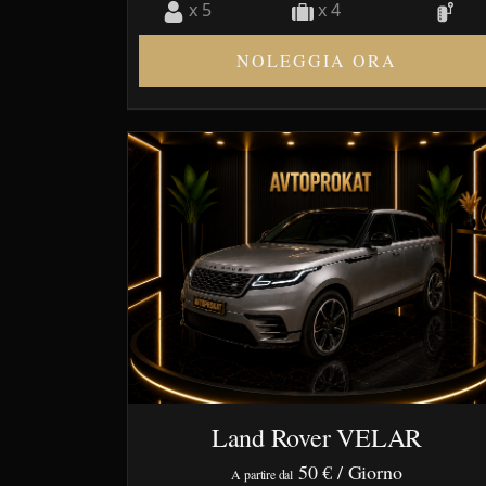
x 5
x 4
NOLEGGIA ORA
Land Rover VELAR
50 €
/ Giorno
A partire dal