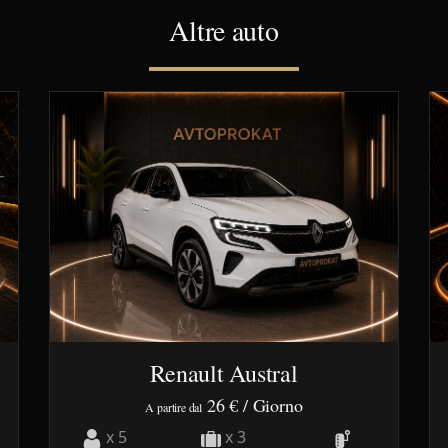
Altre auto
Renault Austral
26 €
/ Giorno
A partire dal
x 5
x 3