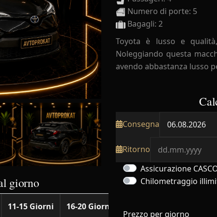
Numero di porte: 5
Bagagli: 2
Toyota è lusso e qualit
Noleggiando questa macchin
avendo abbastanza lusso per
Cal
Consegna
Ritorno
Assicurazione CASC
al giorno
Chilometraggio illimi
11-15 Giorni
16-20 Giorni
21-25 Giorni
26-30 Gi
Prezzo per giorno