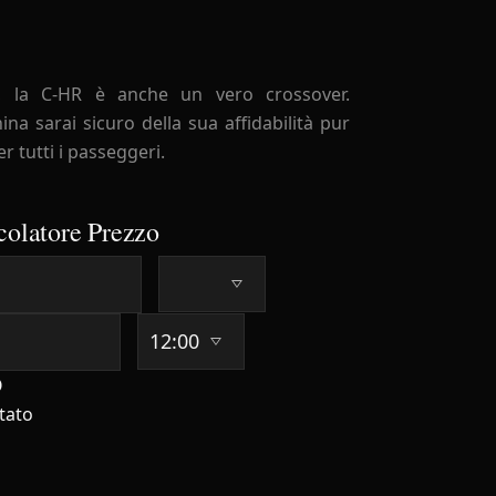
à, la C-HR è anche un vero crossover.
a sarai sicuro della sua affidabilità pur
 tutti i passeggeri.
colatore Prezzo
O
tato
orni
31-40 Giorni
41+ Giorni