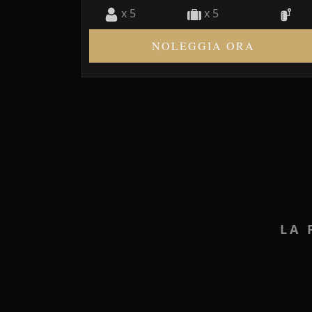
x 5
x 5
NOLEGGIA ORA
LA 