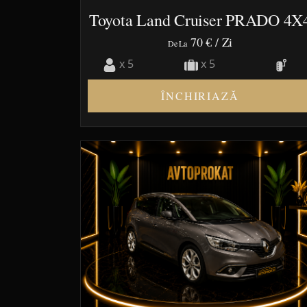
Toyota Land Cruiser PRADO 4X
70 €
/ Zi
De La
x 5
x 5
ÎNCHIRIAZĂ