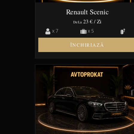
Renault Scenic
23 €
/ Zi
De La
x 7
x 5
ÎNCHIRIAZĂ