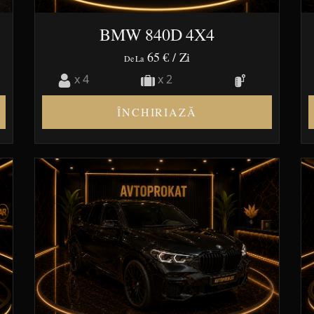
BMW 840D 4X4
65 €
/ Zi
De La
x 4
x 2
ÎNCHIRIAZĂ