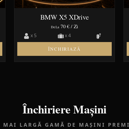
BMW X5 XDrive
70 €
/ Zi
De La
x 5
x 4
ÎNCHIRIAZĂ
Închiriere Mașini
A MAI LARGĂ GAMĂ DE MAȘINI PREM