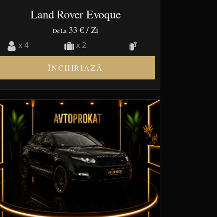
Land Rover Evoque
33 €
/ Zi
De La
x 4
x 2
ÎNCHIRIAZĂ