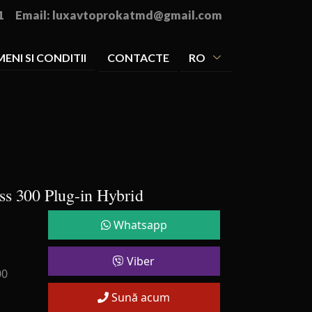
1
Email:
luxavtoprokatmd@gmail.com
ENI SI CONDITII
CONTACTE
RO
s 300 Plug-in Hybrid
Whatsapp
Viber
00
Sună acum