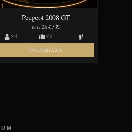
Peugeot 2008 GT
26 €
/ Zi
De La
x 4
x 2
ÎNCHIRIAZĂ
IUM