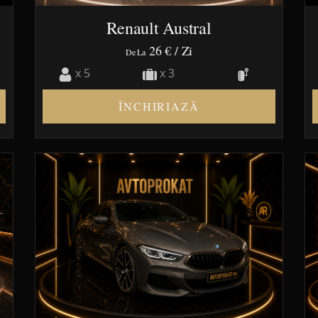
Renault Austral
26 €
/ Zi
De La
x 5
x 3
ÎNCHIRIAZĂ