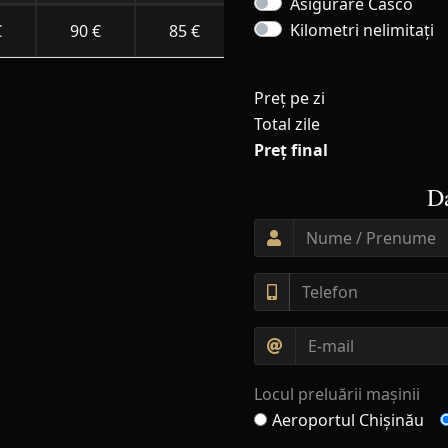
Asigurare Casco
Kilometri nelimitați
€
90 €
85 €
80 €
75 €
Preț pe zi
Total zile
Preț final
Da
Locul preluării mașinii
Aeroportul Chișinău