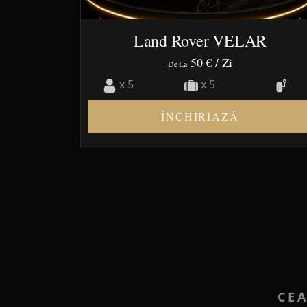
Land Rover VELAR
50 €
/ Zi
De La
x 5
x 5
ÎNCHIRIAZĂ
CE