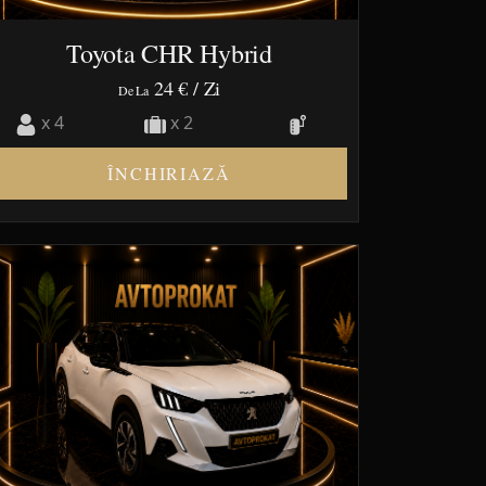
Toyota CHR Hybrid
24 €
/ Zi
De La
x 4
x 2
ÎNCHIRIAZĂ