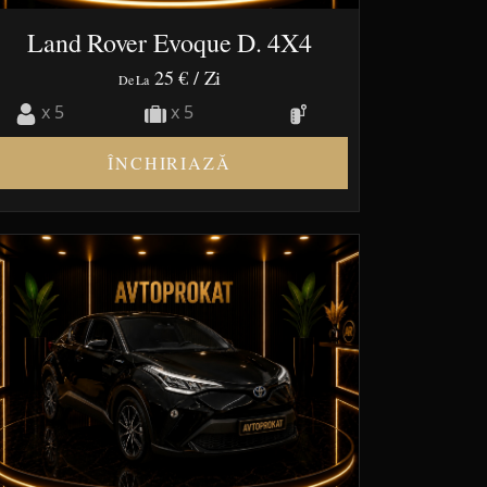
Land Rover Evoque D. 4X4
25 €
/ Zi
De La
x 5
x 5
ÎNCHIRIAZĂ