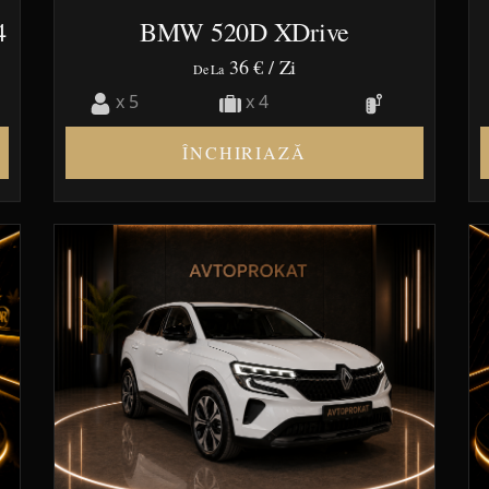
4
BMW 520D XDrive
36 €
/ Zi
De La
x 5
x 4
ÎNCHIRIAZĂ