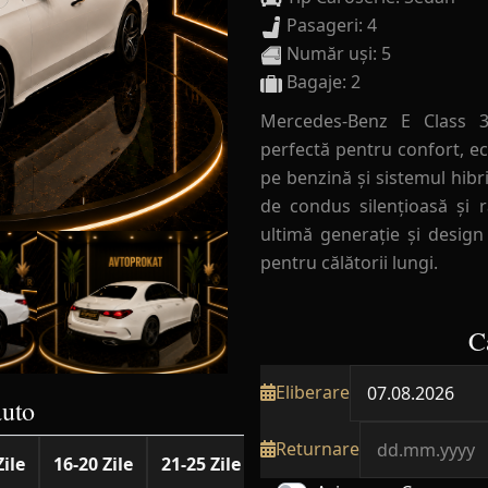
Pasageri: 4
Număr uși: 5
Bagaje: 2
Mercedes-Benz E Class 3
perfectă pentru confort, ec
pe benzină și sistemul hib
de condus silențioasă și r
ultimă generație și design
pentru călătorii lungi.
C
Eliberare
auto
Returnare
Zile
16-20 Zile
21-25 Zile
26-30 Zile
31-40 Zile