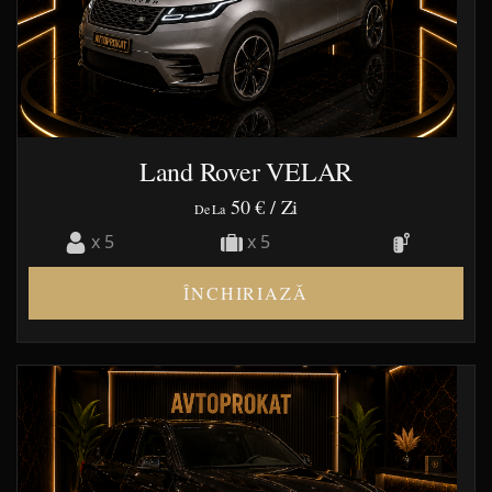
Land Rover VELAR
50 €
/ Zi
De La
x 5
x 5
ÎNCHIRIAZĂ