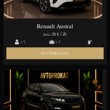
Renault Austral
26 €
/ Zi
De La
x 5
x 3
ÎNCHIRIAZĂ