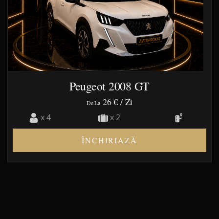
Peugeot 2008 GT
26 €
/ Zi
De La
x 4
x 2
ÎNCHIRIAZĂ