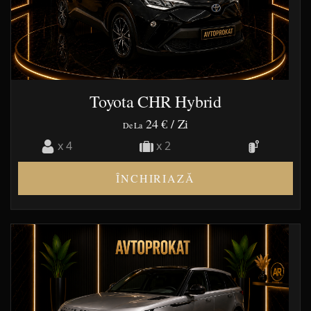
Toyota CHR Hybrid
24 €
/ Zi
De La
x 4
x 2
ÎNCHIRIAZĂ