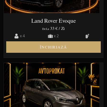
Land Rover Evoque
33 €
/ Zi
De La
x 4
x 2
ÎNCHIRIAZĂ