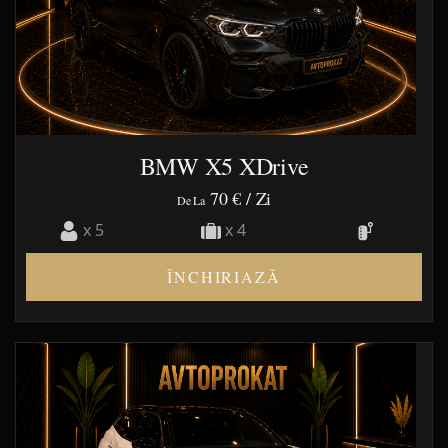
BMW X5 XDrive
70 €
/ Zi
De La
x 5
x 4
ÎNCHIRIAZĂ