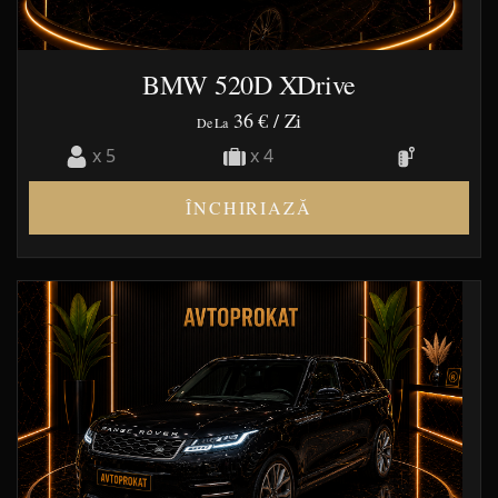
BMW 520D XDrive
36 €
/ Zi
De La
x 5
x 4
ÎNCHIRIAZĂ