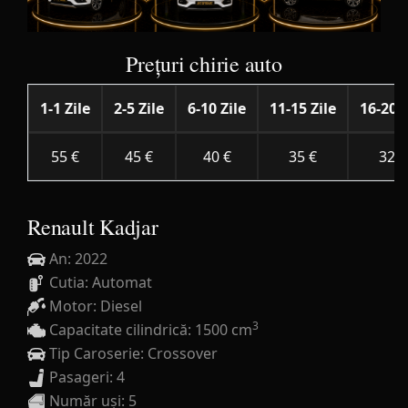
Prețuri chirie auto
1-1 Zile
2-5 Zile
6-10 Zile
11-15 Zile
16-20 Z
55 €
45 €
40 €
35 €
32 €
Renault Kadjar
An: 2022
Cutia: Automat
Motor: Diesel
3
Capacitate cilindrică: 1500 cm
Tip Caroserie: Crossover
Pasageri: 4
Număr uși: 5