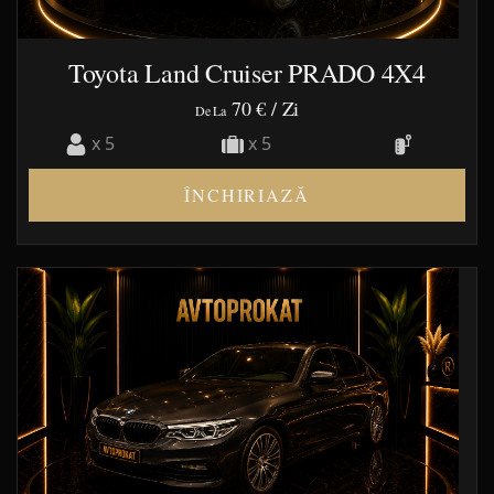
Toyota Land Cruiser PRADO 4X4
70 €
/ Zi
De La
x 5
x 5
ÎNCHIRIAZĂ