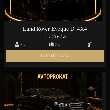
Land Rover Evoque D. 4X4
25 €
/ Zi
De La
x 5
x 5
ÎNCHIRIAZĂ