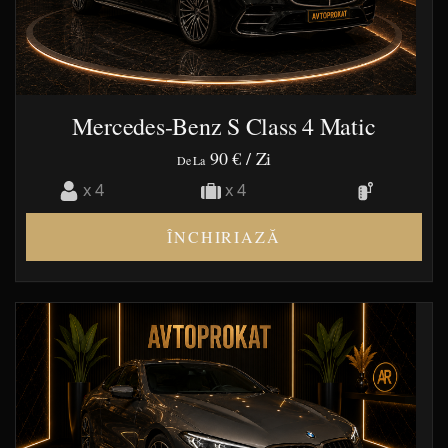
Mercedes-Benz S Class 4 Matic
90 €
/ Zi
De La
x 4
x 4
ÎNCHIRIAZĂ