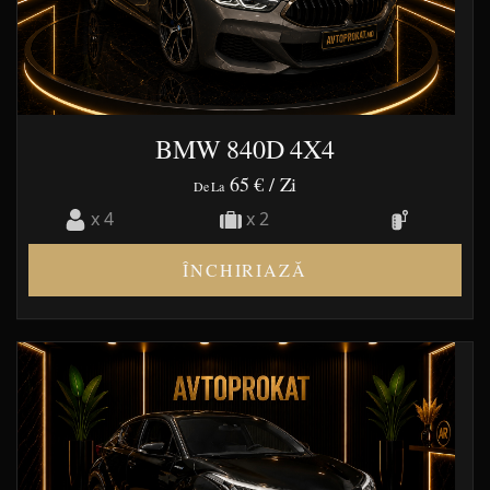
BMW 840D 4X4
65 €
/ Zi
De La
x 4
x 2
ÎNCHIRIAZĂ