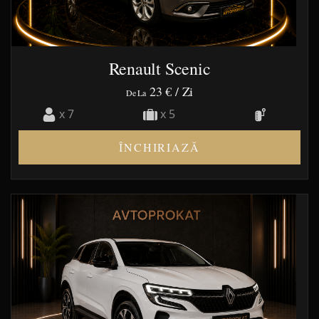
Renault Scenic
23 €
/ Zi
De La
x 7
x 5
ÎNCHIRIAZĂ